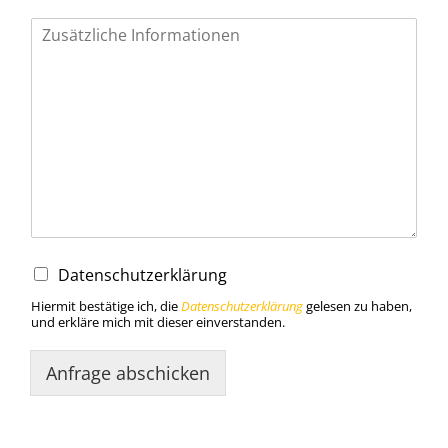
I
h
r
e
N
a
c
h
r
i
c
h
t
C
Datenschutzerklärung
*
h
e
Hiermit bestätige ich, die
Datenschutzerklärung
gelesen zu haben,
und erkläre mich mit dieser einverstanden.
c
k
b
Anfrage abschicken
o
x
Alternative:
e
s