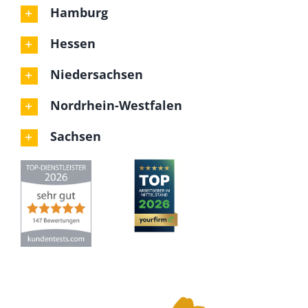
Hamburg
Hessen
Niedersachsen
Nordrhein-Westfalen
Sachsen
Die Überflieger
4,86
von
5
aus
147
Bewertungen