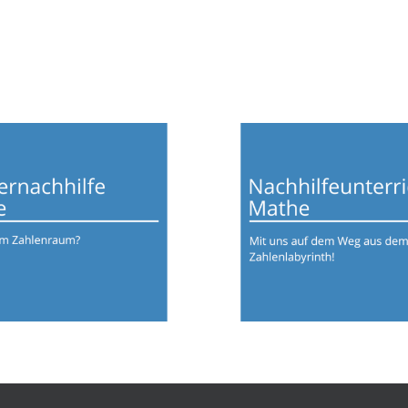
hülernachhilfe
Nachhilfeunter
Mathe
Mathe