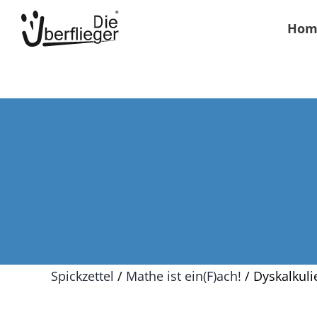
Zum
Hom
Inhalt
springen
Spickzettel
/
Mathe ist ein(F)ach!
/ Dyskalkuli