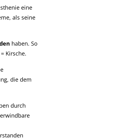
asthenie eine
me, als seine
nden
haben. So
 = Kirsche.
le
ung, die dem
ben durch
überwindbare
erstanden